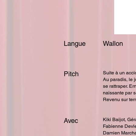
Langue
Wallon
Suite à un acci
Pitch
Au paradis, le 
se rattraper. Ern
naissante par 
Revenu sur terr
Kiki Baijot, G
Avec
Fabienne Devlee
Damien Marchal