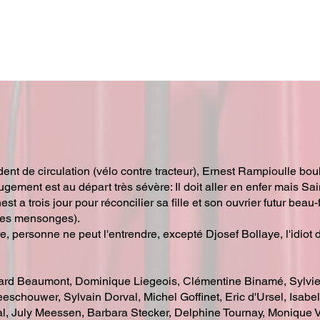
dent de circulation (vélo contre tracteur), Ernest Rampioulle bo
jugement est au départ très sévère: Il doit aller en enfer mais S
est a trois jour pour réconcilier sa fille et son ouvrier futur beau-f
ses mensonges).
e, personne ne peut l'entrendre, excepté Djosef Bollaye, l'idiot d
érard Beaumont, Dominique Liegeois, Clémentine Binamé, Sylvi
schouwer, Sylvain Dorval, Michel Goffinet, Eric d'Ursel, Isabell
, July Meessen, Barbara Stecker, Delphine Tournay, Monique V