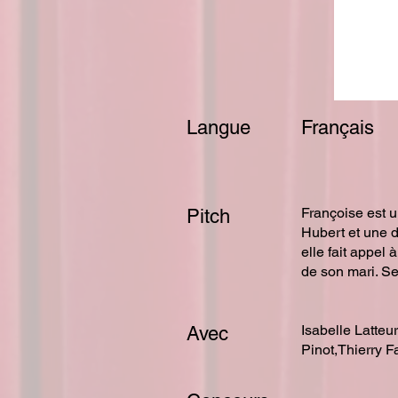
Langue
Français
Françoise est u
Pitch
Hubert et une d
elle fait appel
de son mari. S
Isabelle Latteu
Avec
Pinot,Thierry F